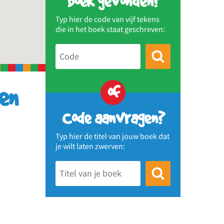
Boek gevonden?
Typ hier de code van vijf tekens
die in het boek staat geschreven:
of
en
Code aanvragen?
Typ hier de titel van jouw boek dat
je wilt laten zwerven: