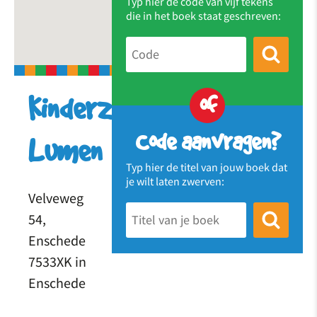
Typ hier de code van vijf tekens
die in het boek staat geschreven:
of
Kinderzwerfboekenkast
Code aanvragen?
Lumen
Typ hier de titel van jouw boek dat
je wilt laten zwerven:
Velveweg
54,
Enschede
7533XK in
Enschede