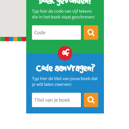
Boek gevonden?
Typ hier de code van vijf tekens
die in het boek staat geschreven:
of
Code aanvragen?
Typ hier de titel van jouw boek dat
je wilt laten zwerven: