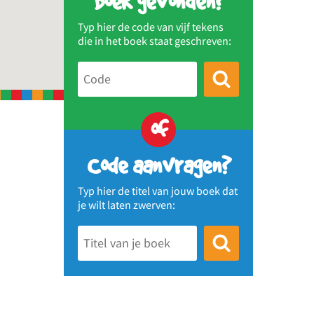
Boek gevonden?
Typ hier de code van vijf tekens
die in het boek staat geschreven:
of
Code aanvragen?
Typ hier de titel van jouw boek dat
je wilt laten zwerven: