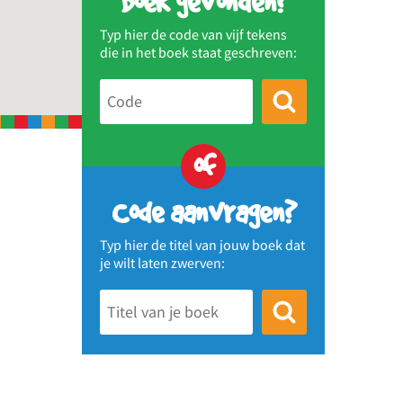
Boek gevonden?
Typ hier de code van vijf tekens
die in het boek staat geschreven:
of
Code aanvragen?
Typ hier de titel van jouw boek dat
je wilt laten zwerven: