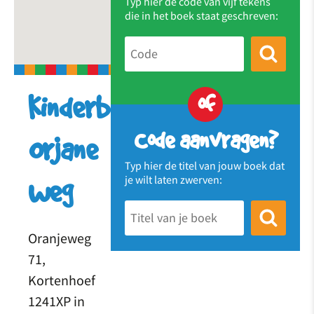
Typ hier de code van vijf tekens
die in het boek staat geschreven:
of
Kinderboekenhuisje
Code aanvragen?
Orjane
Typ hier de titel van jouw boek dat
je wilt laten zwerven:
weg
Oranjeweg
71,
Kortenhoef
1241XP in