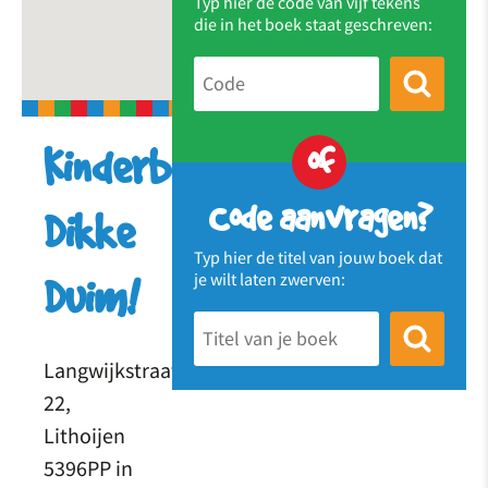
Typ hier de code van vijf tekens
die in het boek staat geschreven:
of
Kinderbieb
Code aanvragen?
Dikke
Typ hier de titel van jouw boek dat
je wilt laten zwerven:
Duim!
Langwijkstraat
22,
Lithoijen
5396PP in