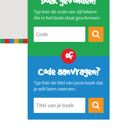
Boek gevonden?
Typ hier de code van vijf tekens
die in het boek staat geschreven:
of
Code aanvragen?
Typ hier de titel van jouw boek dat
je wilt laten zwerven: