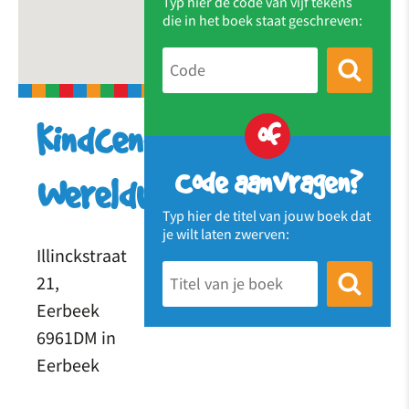
Typ hier de code van vijf tekens
die in het boek staat geschreven:
of
Kindcentrum
Code aanvragen?
Wereldwijs
Typ hier de titel van jouw boek dat
je wilt laten zwerven:
Illinckstraat
21,
Eerbeek
6961DM in
Eerbeek