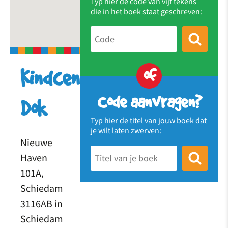
Typ hier de code van vijf tekens
die in het boek staat geschreven:
of
Kindcentrum
Code aanvragen?
Dok
Typ hier de titel van jouw boek dat
je wilt laten zwerven:
Nieuwe
Haven
101A,
Schiedam
3116AB in
Schiedam