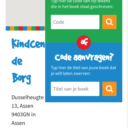
Typ hier de code van vijf tekens
die in het boek staat geschreven:
of
Kindcentrum
Code aanvragen?
de
Typ hier de titel van jouw boek dat
je wilt laten zwerven:
Borg
Dusselheugte
13, Assen
9403GN in
Assen