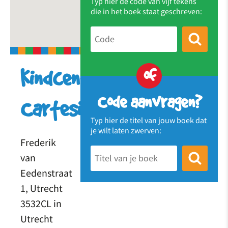
Typ hier de code van vijf tekens
die in het boek staat geschreven:
of
Kindcentrum
Code aanvragen?
Cartesius
Typ hier de titel van jouw boek dat
je wilt laten zwerven:
Frederik
van
Eedenstraat
1, Utrecht
3532CL in
Utrecht