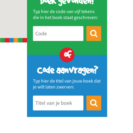
Boek gevonden?
Typ hier de code van vijf tekens
die in het boek staat geschreven:
of
Code aanvragen?
Typ hier de titel van jouw boek dat
je wilt laten zwerven: