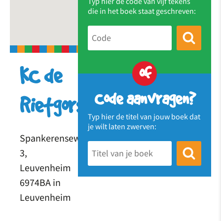
Typ hier de code van vijf tekens
die in het boek staat geschreven:
of
KC de
Code aanvragen?
Rietgors
Typ hier de titel van jouw boek dat
je wilt laten zwerven:
Spankerenseweg
3,
Leuvenheim
6974BA in
Leuvenheim