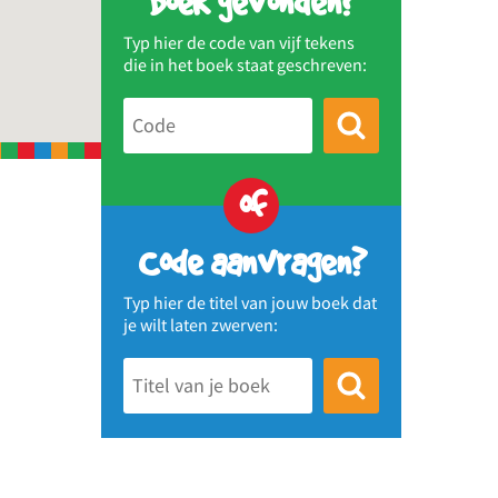
Boek gevonden?
Typ hier de code van vijf tekens
die in het boek staat geschreven:
of
Code aanvragen?
Typ hier de titel van jouw boek dat
je wilt laten zwerven: