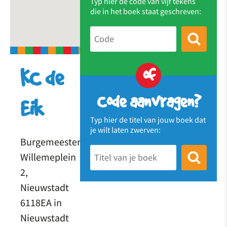
Typ hier de code van vijf tekens
die in het boek staat geschreven:
of
KC de
Code aanvragen?
Eik
Typ hier de titel van jouw boek dat
je wilt laten zwerven:
Burgemeester
Willemeplein
2,
Nieuwstadt
6118EA in
Nieuwstadt