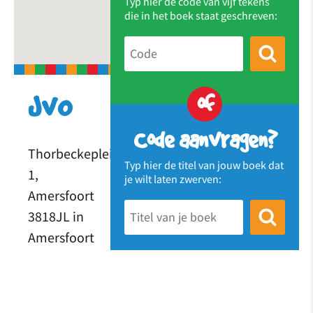
Typ hier de code van vijf tekens
die in het boek staat geschreven:
of
JvO
Code aanvragen?
Thorbeckeplein
Typ hier de titel van jouw boek dat
1,
je wilt laten zwerven:
Amersfoort
3818JL in
Amersfoort