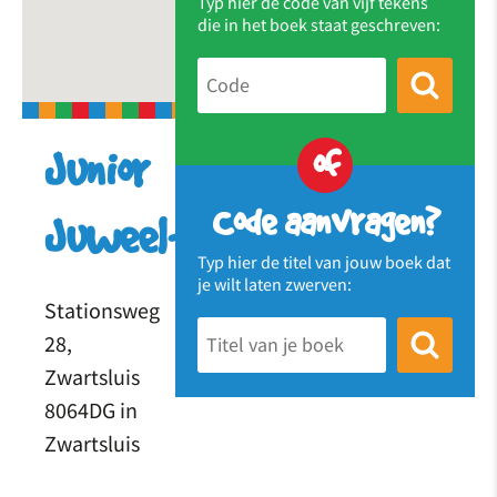
Typ hier de code van vijf tekens
die in het boek staat geschreven:
of
Junior
Code aanvragen?
Juweeltjes
Typ hier de titel van jouw boek dat
je wilt laten zwerven:
Stationsweg
28,
Zwartsluis
8064DG in
Zwartsluis