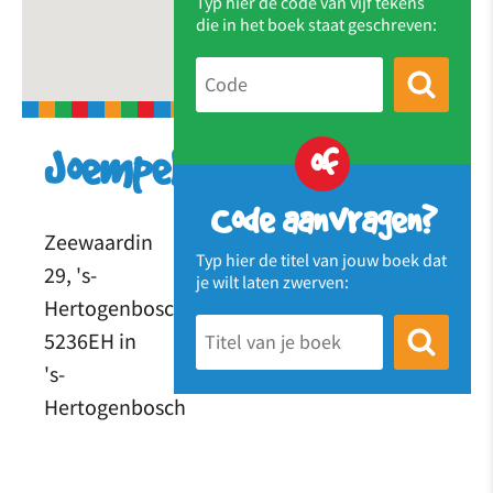
Typ hier de code van vijf tekens
die in het boek staat geschreven:
of
Joempel
Code aanvragen?
Zeewaardin
Typ hier de titel van jouw boek dat
29, 's-
je wilt laten zwerven:
Hertogenbosch
5236EH in
's-
Hertogenbosch