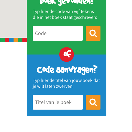
Boek gevonden?
Typ hier de code van vijf tekens
die in het boek staat geschreven:
of
Code aanvragen?
Typ hier de titel van jouw boek dat
je wilt laten zwerven: