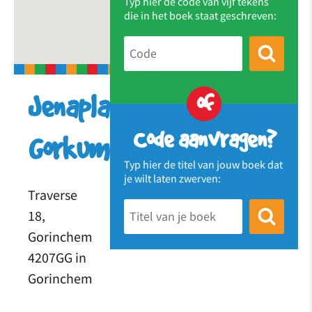
Typ hier de code van vijf tekens
die in het boek staat geschreven:
of
Jenaplanschool
Code aanvragen?
Gorkum
Typ hier de titel van jouw boek dat
je wilt laten zwerven:
Traverse
18,
Gorinchem
4207GG in
Gorinchem