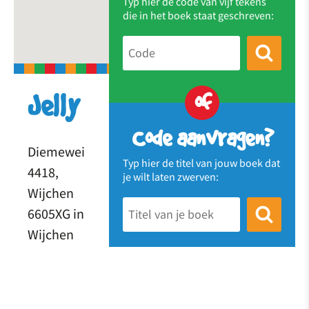
Typ hier de code van vijf tekens
die in het boek staat geschreven:
of
Jelly
Code aanvragen?
Diemewei
Typ hier de titel van jouw boek dat
4418,
je wilt laten zwerven:
Wijchen
6605XG in
Wijchen