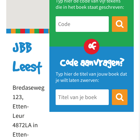
Typ hier de code van vijf tekens
die in het boek staat geschreven:
of
JBB
Code aanvragen?
Leest
Typ hier de titel van jouw boek dat
je wilt laten zwerven:
Bredaseweg
123,
Etten-
Leur
4872LA in
Etten-