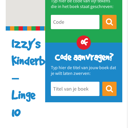
Typ hier de code van vijf tekens
die in het boek staat geschreven:
of
Izzy’s
Code aanvragen?
Kinderboekenhuisje
Typ hier de titel van jouw boek dat
je wilt laten zwerven:
–
Linge
10