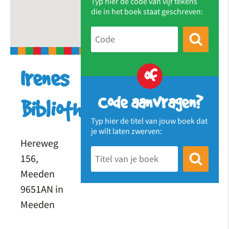
Typ hier de code van vijf tekens
die in het boek staat geschreven:
of
Irenes
Code aanvragen?
Bibliotheek
Typ hier de titel van jouw boek dat
je wilt laten zwerven:
Hereweg
156,
Meeden
9651AN in
Meeden