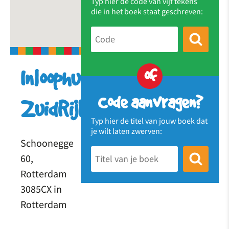
Typ hier de code van vijf tekens
die in het boek staat geschreven:
of
Inloophuis
Code aanvragen?
ZuidRijk
Typ hier de titel van jouw boek dat
je wilt laten zwerven:
Schoonegge
60,
Rotterdam
3085CX in
Rotterdam