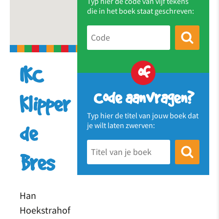
Typ hier de code van vijf tekens
die in het boek staat geschreven:
of
IKC
Code aanvragen?
Klipper
Typ hier de titel van jouw boek dat
je wilt laten zwerven:
de
Bres
Han
Hoekstrahof