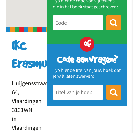
Typ hier de code van vijf tekens
die in het boek staat geschreven:
of
IKC
Code aanvragen?
Erasmus
Typ hier de titel van jouw boek dat
je wilt laten zwerven:
Huijgensstraat
64,
Vlaardingen
3131WN
in
Vlaardingen