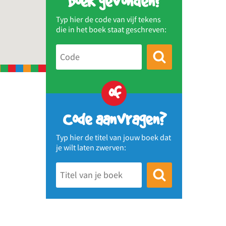
Boek gevonden?
Typ hier de code van vijf tekens
die in het boek staat geschreven:
of
Code aanvragen?
Typ hier de titel van jouw boek dat
je wilt laten zwerven: