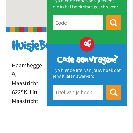
Typ hier de code van vijf tekens
die in het boek staat geschreven:
of
HuisjeBoompjeBoekje
Code aanvragen?
Haamhegge
Typ hier de titel van jouw boek dat
9,
je wilt laten zwerven:
Maastricht
6225KH in
Maastricht