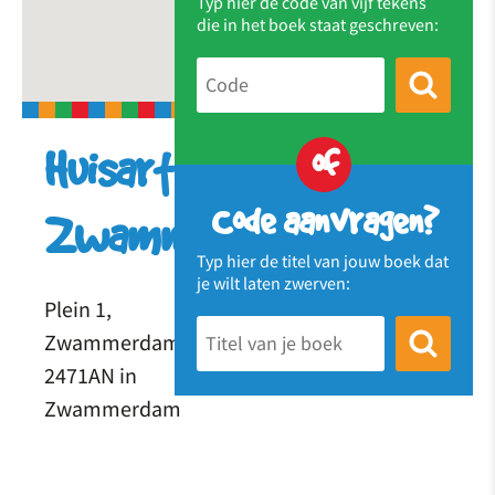
Typ hier de code van vijf tekens
die in het boek staat geschreven:
of
Huisartsenpraktijk
Code aanvragen?
Zwammerdam
Typ hier de titel van jouw boek dat
je wilt laten zwerven:
Plein 1,
Zwammerdam
2471AN in
Zwammerdam