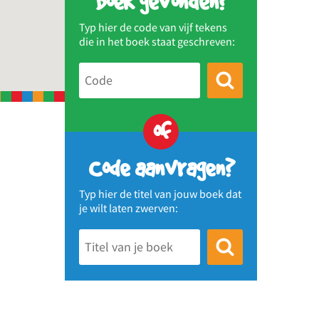
Boek gevonden?
Typ hier de code van vijf tekens
die in het boek staat geschreven:
of
Code aanvragen?
Typ hier de titel van jouw boek dat
je wilt laten zwerven: