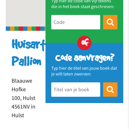
Typ hier de code van vijf tekens
die in het boek staat geschreven:
of
Huisartsenpraktijk
Code aanvragen?
Pallion
Typ hier de titel van jouw boek dat
je wilt laten zwerven:
Blaauwe
Hofke
100, Hulst
4561NV in
Hulst