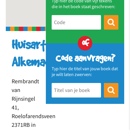
Typ hier de code van vijf tekens
die in het boek staat geschreven:
of
Huisartsenpraktijk
Code aanvragen?
Alkemade
Typ hier de titel van jouw boek dat
je wilt laten zwerven:
Rembrandt
van
Rijnsingel
41,
Roelofarendsveen
2371RB in