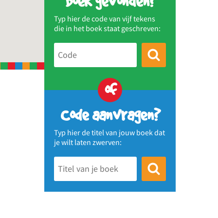
Boek gevonden?
Typ hier de code van vijf tekens
die in het boek staat geschreven:
of
Code aanvragen?
Typ hier de titel van jouw boek dat
je wilt laten zwerven: