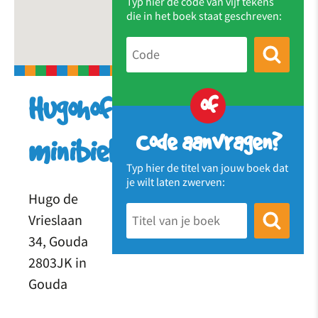
Typ hier de code van vijf tekens
die in het boek staat geschreven:
of
Hugohof
Code aanvragen?
minibieb
Typ hier de titel van jouw boek dat
je wilt laten zwerven:
Hugo de
Vrieslaan
34, Gouda
2803JK in
Gouda