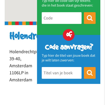
Typ hier de code van vijf tekens
die in het boek staat geschreven:
of
Holendrechtschool
Code aanvragen?
Holendrechtplein
Typ hier de titel van jouw boek dat
39-40,
je wilt laten zwerven:
Amsterdam
1106LP in
Amsterdam