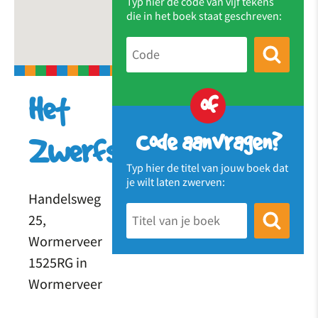
Typ hier de code van vijf tekens
die in het boek staat geschreven:
of
Het
Code aanvragen?
Zwerfstation
Typ hier de titel van jouw boek dat
je wilt laten zwerven:
Handelsweg
25,
Wormerveer
1525RG in
Wormerveer