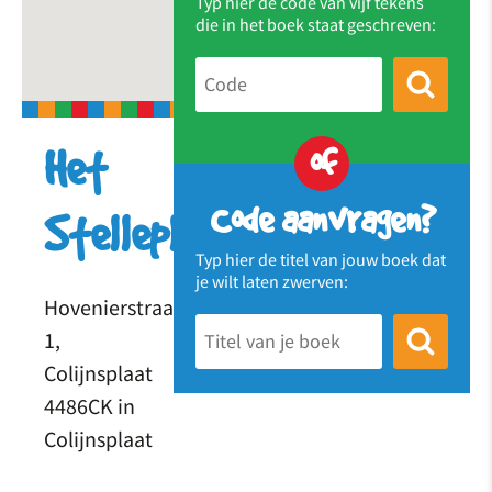
Typ hier de code van vijf tekens
die in het boek staat geschreven:
of
Het
Code aanvragen?
Stelleplankier
Typ hier de titel van jouw boek dat
je wilt laten zwerven:
Hovenierstraat
1,
Colijnsplaat
4486CK in
Colijnsplaat