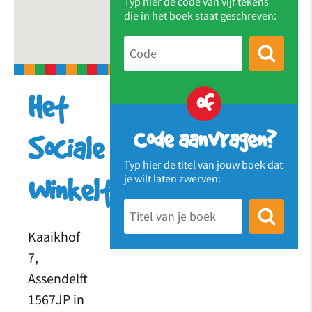
Typ hier de code van vijf tekens
die in het boek staat geschreven:
of
Het
Code aanvragen?
Sociale
Typ hier de titel van jouw boek dat
je wilt laten zwerven:
Winkeltje
Kaaikhof
7,
Assendelft
1567JP in