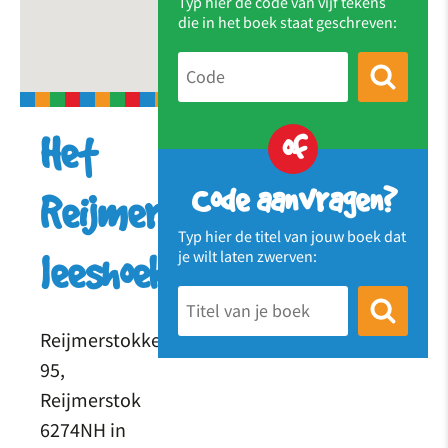
Typ hier de code van vijf tekens
die in het boek staat geschreven:
of
Het
Code aanvragen?
Reijmerstoks
Typ hier de titel van jouw boek dat
je wilt laten zwerven:
leeshoekje
Reijmerstokkerdorpsstraat
95,
Reijmerstok
6274NH in