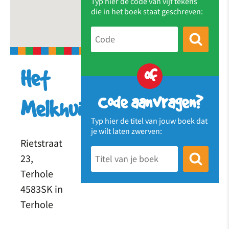
Typ hier de code van vijf tekens
die in het boek staat geschreven:
of
Het
Code aanvragen?
Melkhuis
Typ hier de titel van jouw boek dat
je wilt laten zwerven:
Rietstraat
23,
Terhole
4583SK in
Terhole