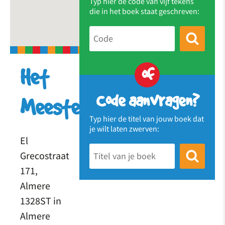
Typ hier de code van vijf tekens
die in het boek staat geschreven:
of
Het
Code aanvragen?
Meesterwerk
Typ hier de titel van jouw boek dat
je wilt laten zwerven:
El
Grecostraat
171,
Almere
1328ST in
Almere