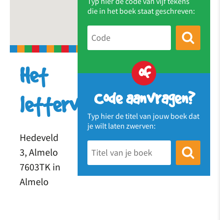
Typ hier de code van vijf tekens
die in het boek staat geschreven:
of
Het
Code aanvragen?
letterveld
Typ hier de titel van jouw boek dat
je wilt laten zwerven:
Hedeveld
3, Almelo
7603TK in
Almelo