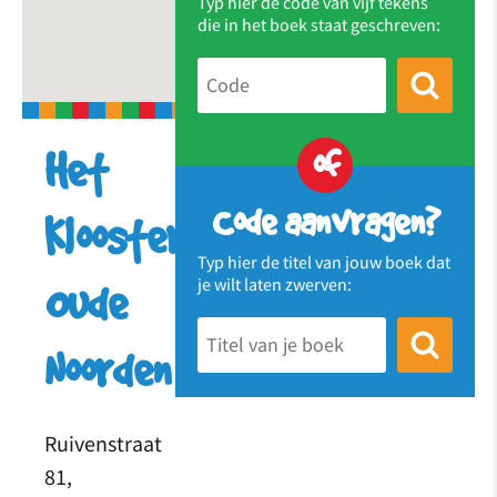
Typ hier de code van vijf tekens
die in het boek staat geschreven:
of
Het
Code aanvragen?
Klooster
Typ hier de titel van jouw boek dat
je wilt laten zwerven:
Oude
Noorden
Ruivenstraat
81,