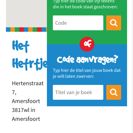
Typ hier de code van vijf tekens
die in het boek staat geschreven:
of
Het
Code aanvragen?
Hetrtje
Typ hier de titel van jouw boek dat
je wilt laten zwerven:
Hertenstraat
7,
Amersfoort
3817wl in
Amersfoort