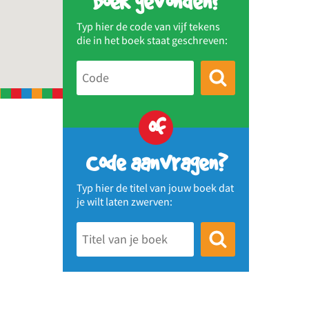
Boek gevonden?
Typ hier de code van vijf tekens
die in het boek staat geschreven:
of
Code aanvragen?
Typ hier de titel van jouw boek dat
je wilt laten zwerven: