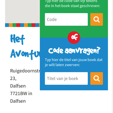
Typ hier de code van vijf tekens
die in het boek staat geschreven:
of
Het
Code aanvragen?
Avontuur
Typ hier de titel van jouw boek dat
je wilt laten zwerven:
Ruigedoornstraat
23,
Dalfsen
7721BW in
Dalfsen