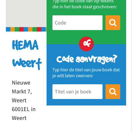
Typ hier de code van vijf tekens
die in het boek staat geschreven:
of
HEMA
Code aanvragen?
Weert
Typ hier de titel van jouw boek dat
je wilt laten zwerven:
Nieuwe
Markt 7,
Weert
6001EL in
Weert