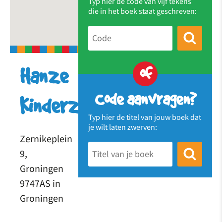
Typ hier de code van vijf tekens
die in het boek staat geschreven:
of
Hanze
Code aanvragen?
Kinderzwerfboekstation
Typ hier de titel van jouw boek dat
je wilt laten zwerven:
Zernikeplein
9,
Groningen
9747AS in
Groningen